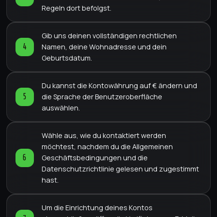
Regeln dort befolgst.
Gib uns deinen vollständigen rechtlichen
Namen, deine Wohnadresse und dein
Geburtsdatum.
Du kannst die Kontowährung auf € ändern und
die Sprache der Benutzeroberfläche
auswählen.
Wähle aus, wie du kontaktiert werden
möchtest, nachdem du die Allgemeinen
Geschäftsbedingungen und die
Datenschutzrichtlinie gelesen und zugestimmt
hast.
Um die Einrichtung deines Kontos