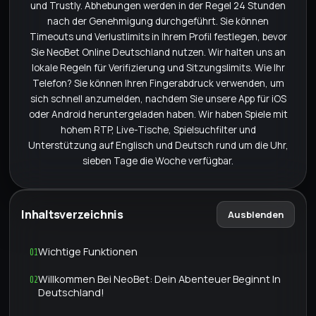
und Trustly. Abhebungen werden in der Regel 24 Stunden
nach der Genehmigung durchgeführt. Sie können
Timeouts und Verlustlimits in Ihrem Profil festlegen, bevor
Sie NeoBet Online Deutschland nutzen. Wir halten uns an
lokale Regeln für Verifizierung und Sitzungslimits. Wie Ihr
Telefon? Sie können Ihren Fingerabdruck verwenden, um
sich schnell anzumelden, nachdem Sie unsere App für iOS
oder Android heruntergeladen haben. Wir haben Spiele mit
hohem RTP, Live-Tische, Spielsuchfilter und
Unterstützung auf Englisch und Deutsch rund um die Uhr,
sieben Tage die Woche verfügbar.
Inhaltsverzeichnis
Ausblenden
Wichtige Funktionen
01
Willkommen Bei NeoBet: Dein Abenteuer Beginnt In
02
Deutschland!