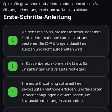
Spiele Sie gewonnen und verloren haben, und stellen Sie
Sitzungserinnerungen ein, um auf Kurs zu bleiben.
Erste-Schritte-Anleitung
Melden Sie sich an, stellen Sie sicher, dass Ihre
Kontaktinformationen korrekt sind, und
bestehen Sie ID-Prüfungen, damit Ihre
Auszahlung nicht aufgehalten wird.
Im Kassenbereich können Sie Limits für
Einzahlungen und Verluste festlegen.
Ihre erste Einzahlung sollte mit Ihrer
bevorzugten Methode erfolgen, und Sie sollten
Benachrichtigungen aktiviert lassen, um
Statusaktualisierungen zu erhalten.