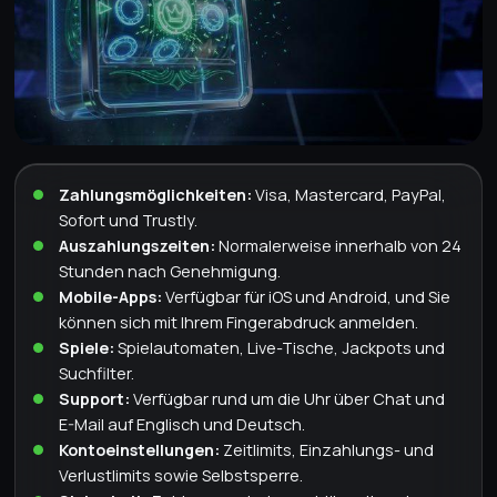
Sicherheit und Schutz
15
Verantwortungsvolles Spielen
16
Spieler-Checkliste Und Beste Praktiken
17
Häufig gestellte Fragen
18
Zahlungsmöglichkeiten:
Visa, Mastercard, PayPal,
Sofort und Trustly.
Auszahlungszeiten:
Normalerweise innerhalb von 24
Stunden nach Genehmigung.
Mobile-Apps:
Verfügbar für iOS und Android, und Sie
können sich mit Ihrem Fingerabdruck anmelden.
Spiele:
Spielautomaten, Live-Tische, Jackpots und
Suchfilter.
Support:
Verfügbar rund um die Uhr über Chat und
E-Mail auf Englisch und Deutsch.
Kontoeinstellungen:
Zeitlimits, Einzahlungs- und
Verlustlimits sowie Selbstsperre.