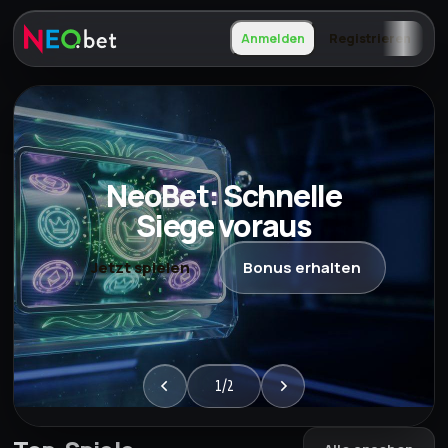
Anmelden
Registrieren
NeoBet: Schnelle
Siege voraus
Jetzt spielen
Bonus erhalten
1/2