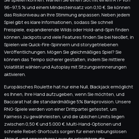
96–97,5 % und einem Mindesteinsatz von 0,10 €. Sie können
das Risikoniveau an Ihre Stimmung anpassen. Neben jedem
Spiel gibt es klare Informationen, sodass Sie schnell
Freispiele, expandierende Wilds oder Hold-and-Spin finden
können. Jackpots und viele Features finden Sie bei NeoBet, in
Spielen wie Quick-Fire-Spinnern und storygetriebenen
Veröffentlichungen. Mögen Sie gleichmäßiges Spiel? Sie
können das Tempo sicherer gestalten, indem Sie mittlere
Volatilität wählen und Autoplay mit Sitzungserinnerungen
aktivieren.
Europäisches Roulette hat nur eine Null, Blackjack ermöglicht
es Ihnen, Ihre Hand aufzugeben, wenn Sie möchten, und
Baccarat hat die standardmäßige 5% Bankprovision. Unsere
RNG-Spiele werden von einer Drittpartei getestet, um
Fairness zu gewährleisten, und die üblichen Limits liegen
zwischen 0,50 € und 5.000 €. Multi-Hand-Optionen und
schnelle Rebet-Shortcuts sorgen für einen reibungslosen
Ablauf, und anpassbare Layouts erleichtern die