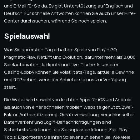
und E-Mail für Sie da. Es gibt Unterstützung auf Englisch und
Deutsch. Für schnelle Antworten können Sie auch unser Hilfe-
Center durchsuchen, während Sie noch spielen.
Spielauswahl
Was Sie am ersten Tag erhalten: Spiele von Play'n GO,
Pragmatic Play, NetEnt und Evolution, darunter mehr als 2.000
Spielautomaten, Jackpots und Live-Tische. In unserer
Casino-Lobby können Sie Volatilitäts-Tags, aktuelle Gewinne
und RTP sehen, wenn der Anbieter sie uns zur Verfügung
stellt.
Die Wallet wird sowohl von leichten Apps für iOS und Android
als auch von einer schnellen mobilen Website genutzt. Zwei-
Faktor-Authentifizierung, Geräteverwaltung, verschlüsselter
Datenverkehr und Login-Benachrichtigungen sind
Sicherheitsfunktionen, die Sie anpassen können. Fair-Play-
Tools: Exportieren Sie Ihren Spielverlauf, sehen Sie, wie viele