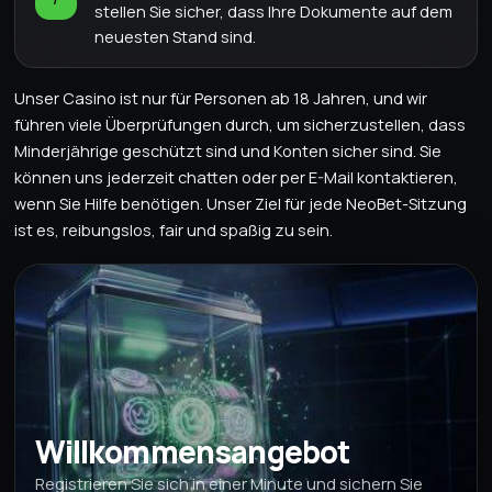
stellen Sie sicher, dass Ihre Dokumente auf dem
neuesten Stand sind.
Unser Casino ist nur für Personen ab 18 Jahren, und wir
führen viele Überprüfungen durch, um sicherzustellen, dass
Minderjährige geschützt sind und Konten sicher sind. Sie
können uns jederzeit chatten oder per E-Mail kontaktieren,
wenn Sie Hilfe benötigen. Unser Ziel für jede NeoBet-Sitzung
ist es, reibungslos, fair und spaßig zu sein.
Willkommensangebot
Registrieren Sie sich in einer Minute und sichern Sie