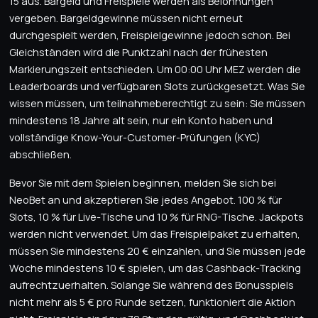
15 aus. Bargeld und Freispiele werden als Belohnungen
vergeben. Bargeldgewinne müssen nicht erneut
durchgespielt werden, Freispielgewinne jedoch schon. Bei
Gleichständen wird die Punktzahl nach der frühesten
Markierungszeit entschieden. Um 00:00 Uhr MEZ werden die
Leaderboards und verfügbaren Slots zurückgesetzt. Was Sie
wissen müssen, um teilnahmeberechtigt zu sein: Sie müssen
mindestens 18 Jahre alt sein, nur ein Konto haben und
vollständige Know-Your-Customer-Prüfungen (KYC)
abschließen.
Bevor Sie mit dem Spielen beginnen, melden Sie sich bei
NeoBet an und akzeptieren Sie jedes Angebot. 100 % für
Slots, 10 % für Live-Tische und 10 % für RNG-Tische. Jackpots
werden nicht verwendet. Um das Freispielpaket zu erhalten,
müssen Sie mindestens 20 € einzahlen, und Sie müssen jede
Woche mindestens 10 € spielen, um das Cashback-Tracking
aufrechtzuerhalten. Solange Sie während des Bonusspiels
nicht mehr als 5 € pro Runde setzen, funktioniert die Aktion