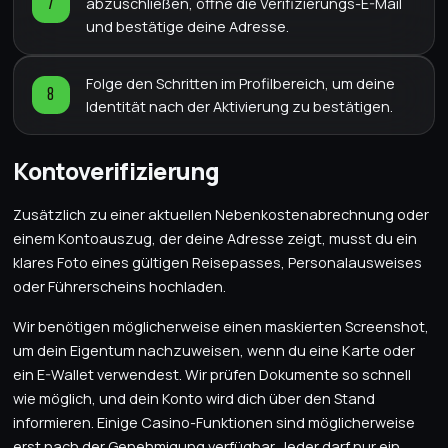
abzuschließen, öffne die Verifizierungs-E-Mail
und bestätige deine Adresse.
Folge den Schritten im Profilbereich, um deine
Identität nach der Aktivierung zu bestätigen.
Kontoverifizierung
Zusätzlich zu einer aktuellen Nebenkostenabrechnung oder
einem Kontoauszug, der deine Adresse zeigt, musst du ein
klares Foto eines gültigen Reisepasses, Personalausweises
oder Führerscheins hochladen.
Wir benötigen möglicherweise einen maskierten Screenshot,
um dein Eigentum nachzuweisen, wenn du eine Karte oder
ein E-Wallet verwendest. Wir prüfen Dokumente so schnell
wie möglich, und dein Konto wird dich über den Stand
informieren. Einige Casino-Funktionen sind möglicherweise
erst nach der Genehmigung verfügbar. Jeder darf nur ein