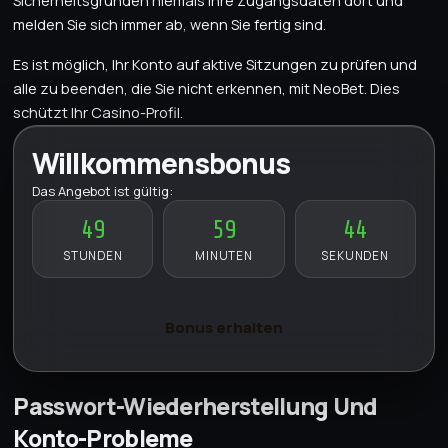
Sicherheitsgründen niemals Ihre Zugangsdaten dort und
melden Sie sich immer ab, wenn Sie fertig sind.
Es ist möglich, Ihr Konto auf aktive Sitzungen zu prüfen und
alle zu beenden, die Sie nicht erkennen, mit NeoBet. Dies
schützt Ihr Casino-Profil.
Willkommensbonus
Das Angebot ist gültig:
49
59
42
STUNDEN
MINUTEN
SEKUNDEN
Bonus erhalten
Passwort-Wiederherstellung Und
Konto-Probleme