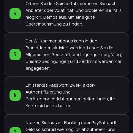
Öffnen Sie den Spiele-Tab, sortieren Sie nach
Anbieter oder Volatilität, und probieren Sie, falls
möglich, Demos aus, um eine gute
Übereinstimmung zu finden.
Der Willkommensbonus kann in den
Promotionen aktiviert werden. Lesen Sie die
Allgemeinen Geschäftsbedingungen sorgfältig;
Umsatzbedingungen und Zeitlimits werden klar
angegeben.
Ein starkes Passwort, Zwei-Faktor-
Authentifizierung und
Gerätebenachrichtigungen helfen Ihnen, Ihr
Konto sicher zu halten.
Nutzen Sie Instant Banking oder PayPal, um Ihr
Geld so schnell wie möglich abzuheben, und