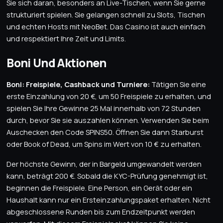
Sie sich daran, besonders an Live-Tischen, wenn Sie gerne
strukturiert spielen. Sie gelangen schnell zu Slots, Tischen
und echten Hosts mit NeoBet. Das Casino ist auch einfach
und respektiert Ihre Zeit und Limits.
Boni Und Aktionen
Boni: Freispiele, Cashback und Turniere:
Tätigen Sie eine
erste Einzahlung von 20 €, um 50 Freispiele zu erhalten, und
spielen Sie Ihre Gewinne 25 Mal innerhalb von 72 Stunden
durch, bevor Sie sie auszahlen können. Verwenden Sie beim
Auschecken den Code SPINS50. Öffnen Sie dann Starburst
oder Book of Dead, um Spins im Wert von 10 € zu erhalten.
Der höchste Gewinn, der in Bargeld umgewandelt werden
kann, beträgt 200 €. Sobald die KYC-Prüfung genehmigt ist,
beginnen die Freispiele. Eine Person, ein Gerät oder ein
Haushalt kann nur ein Ersteinzahlungspaket erhalten. Nicht
abgeschlossene Runden bis zum Endzeitpunkt werden